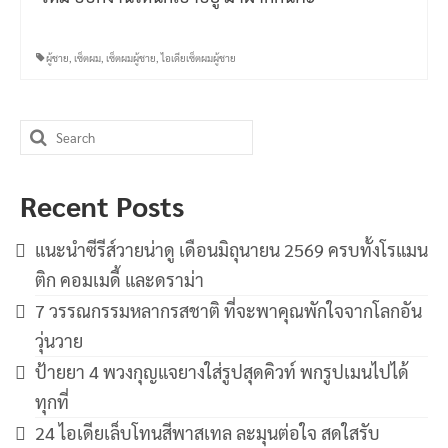
ผู้ชาย
,
เซ็ตผม
,
เซ็ตผมผู้ชาย
,
ไอเดียเซ็ตผมผู้ชาย
Search
for:
Recent Posts
แนะนำซีรีส์วายน่าดู เดือนมิถุนายน 2569 ครบทั้งโรแมน
ติก คอมเมดี้ และดราม่า
7 วรรณกรรมหลากรสชาติ ที่จะพาคุณพักใจจากโลกอัน
วุ่นวาย
ป้ายยา 4 พวงกุญแจยางใส่รูปสุดคิวท์ พกรูปเมนไปได้
ทุกที่
24 ไอเดียเล็บโทนสีพาสเทล ละมุนต่อใจ สดใสรับ