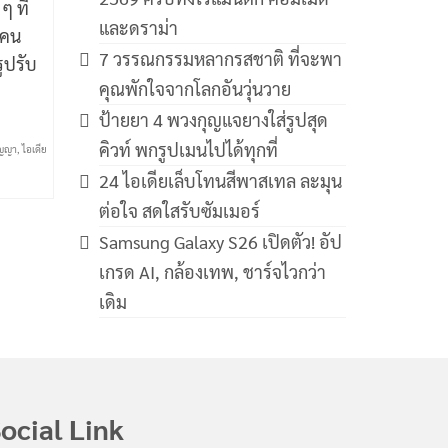
 ที่
และดราม่า
ยคน
7 วรรณกรรมหลากรสชาติ ที่จะพา
รูปรับ
คุณพักใจจากโลกอันวุ่นวาย
ป้ายยา 4 พวงกุญแจยางใส่รูปสุด
คิวท์ พกรูปเมนไปได้ทุกที่
ิญญา
,
ไอเดีย
24 ไอเดียเล็บโทนสีพาสเทล ละมุน
ต่อใจ สดใสรับซัมเมอร์
Samsung Galaxy S26 เปิดตัว! อัป
เกรด AI, กล้องเทพ, ชาร์จไวกว่า
เดิม
ocial Link