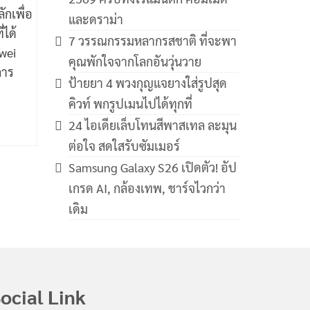
ักเพื่อ
และดราม่า
่ได้
7 วรรณกรรมหลากรสชาติ ที่จะพา
awei
คุณพักใจจากโลกอันวุ่นวาย
การ
ป้ายยา 4 พวงกุญแจยางใส่รูปสุด
คิวท์ พกรูปเมนไปได้ทุกที่
24 ไอเดียเล็บโทนสีพาสเทล ละมุน
ต่อใจ สดใสรับซัมเมอร์
Samsung Galaxy S26 เปิดตัว! อัป
เกรด AI, กล้องเทพ, ชาร์จไวกว่า
เดิม
ocial Link