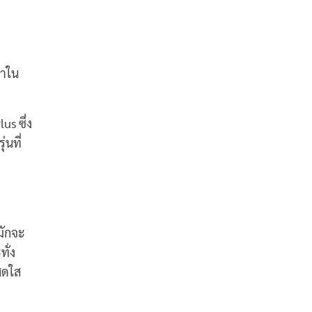
มาใน
s ซึ่ง
่นที่
มักจะ
ั่ง
่สดใส