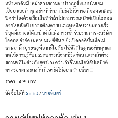
หน้าเขาดันมี ‘หน้าต่างสถานะ’ ปรากฏขึ้นแบบในเกม
เปี๊ยบ และถ้าทุกอย่างที่ว่ามานั่นยังไม่บ้าพอ ก็ขอตอกตะปู
ปิดฝาโลงด้วยเงื่อนไขที่ว่าถ้าไม่สามารถเดบิวต์เป็นไอดอล
ภายในหนึ่งปี เขาจะต้องตาย! และดูเหมือนว่าหนทางเร็ว
ที่สุดที่เขาจะได้เดบิวต์ นั่นคือการเข้าร่วมรายการ <บริษัท
ไอดอล จำกัด (มหาชน)> ซีซัน 3 ซึ่งเปิดออดิชั่นเมื่อไม่
นานมานี้ รยูกอนอูที่จากนี้ไปต้องใช้ชีวิตในฐานะพัคมุนแด
ขอใช้ความรู้กับประสบการณ์จากชีวิตก่อน และหน้าต่าง
สถานะที่ไม่ต่างกับสูตรโกง คว้าเก้าอี้ในในไลน์อัปเดบิวต์
มาครองหน่อยละกัน ก็เขายังไม่อยากตายนี่นา!!!
ราคา :
495 บาท
สั่งซื้อได้ที่
SE-ED
/
นายอินทร์
ลวงเล่ห์เสน่ห์ดอกท้อ เล่ม 1