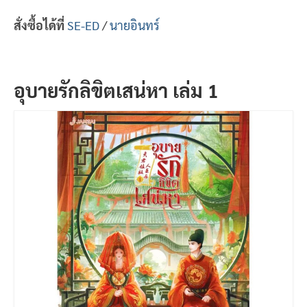
สั่งซื้อได้ที่
SE-ED
/
นายอินทร์
อุบายรักลิขิตเสน่หา เล่ม 1