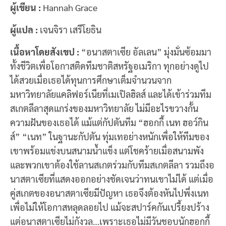
ผู้เขียน :
Hannah Grace
ผู้แปล :
เจนจิรา เสรีโยธิน
เนื้อหาโดยสังเขป :
“อนาสตาเซีย อัลเลน” มุ่งมั่นซ้อมมา
ทั้งชีวิตเพื่อโอกาสติดทีมชาติสหรัฐอเมริกา ทุกอย่างดูไป
ได้สวยเมื่อเธอได้ทุนการศึกษาเต็มจำนวนจาก
มหาวิทยาลัยแคลิฟอร์เนียที่เมเปิลฮิลส์ และได้เข้าร่วมทีม
สเกตลีลาสุดแกร่งของมหาวิทยาลัย ไม่มีอะไรขวางกั้น
ความฝันของเธอได้ แม้แต่กัปตันทีม “ฮอกกี้ เนท ฮอว์กิน
ส์” “เนท” ในฐานะกัปตัน ทุ่มเทอย่างหนักเพื่อให้ทีมของ
เขาพร้อมแข่งบนสนามน้ำแข็ง แต่โชคร้ายเมื่อสนามพัง
และพวกเขาต้องใช้ลานสเกตร่วมกับทีมสเกตลีลา รวมถึงอ
นาสตาเซียที่แสดงออกอย่างชัดเจนว่าทนเขาไม่ได้ แต่เมื่อ
คู่สเกตของอนาสตาเซียมีปัญหา เธอจึงต้องหันไปพึ่งเนท
เพื่อไม่ให้โอกาสหลุดลอยไป แม้จะสปาร์คกันเปรี้ยงปร้าง
แต่อนาสตาเซียไม่กังวล…เพราะเธอไม่มีวันชอบนักฮอกกี้