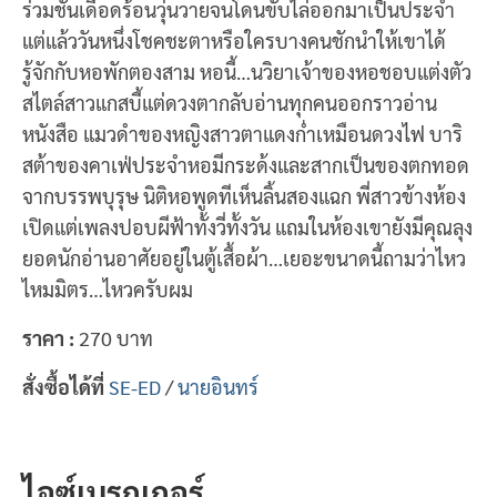
ร่วมชั้นเดือดร้อนวุ่นวายจนโดนขับไล่ออกมาเป็นประจำ
แต่แล้ววันหนึ่งโชคชะตาหรือใครบางคนชักนำให้เขาได้
รู้จักกับหอพักตองสาม หอนี้…นวิยาเจ้าของหอชอบแต่งตัว
สไตล์สาวแกสบี้แต่ดวงตากลับอ่านทุกคนออกราวอ่าน
หนังสือ แมวดำของหญิงสาวตาแดงก่ำเหมือนดวงไฟ บาริ
สต้าของคาเฟ่ประจำหอมีกระด้งและสากเป็นของตกทอด
จากบรรพบุรุษ นิติหอพูดทีเห็นลิ้นสองแฉก พี่สาวข้างห้อง
เปิดแต่เพลงปอบผีฟ้าทั้งวี่ทั้งวัน แถมในห้องเขายังมีคุณลุง
ยอดนักอ่านอาศัยอยู่ในตู้เสื้อผ้า…เยอะขนาดนี้ถามว่าไหว
ไหมมิตร…ไหวครับผม
ราคา :
270 บาท
สั่งซื้อได้ที่
SE-ED
/
นายอินทร์
ไอซ์เบรกเกอร์