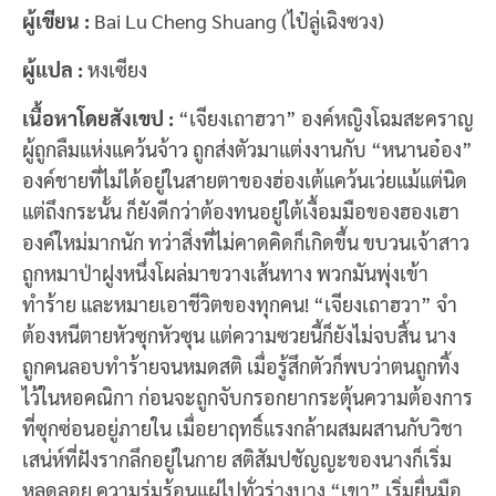
ผู้เขียน :
Bai Lu Cheng Shuang (ไป๋ลู่เฉิงซวง)
ผู้แปล :
หงเซียง
เนื้อหาโดยสังเขป :
“เจียงเถาฮวา” องค์หญิงโฉมสะคราญ
ผู้ถูกลืมแห่งแคว้นจ้าว ถูกส่งตัวมาแต่งงานกับ “หนานอ๋อง”
องค์ชายที่ไม่ได้อยู่ในสายตาของฮ่องเต้แคว้นเว่ยแม้แต่นิด
แต่ถึงกระนั้น ก็ยังดีกว่าต้องทนอยู่ใต้เงื้อมมือของฮองเฮา
องค์ใหม่มากนัก ทว่าสิ่งที่ไม่คาดคิดก็เกิดขึ้น ขบวนเจ้าสาว
ถูกหมาป่าฝูงหนึ่งโผล่มาขวางเส้นทาง พวกมันพุ่งเข้า
ทำร้าย และหมายเอาชีวิตของทุกคน! “เจียงเถาฮวา” จำ
ต้องหนีตายหัวซุกหัวซุน แต่ความซวยนี้ก็ยังไม่จบสิ้น นาง
ถูกคนลอบทำร้ายจนหมดสติ เมื่อรู้สึกตัวก็พบว่าตนถูกทิ้ง
ไว้ในหอคณิกา ก่อนจะถูกจับกรอกยากระตุ้นความต้องการ
ที่ซุกซ่อนอยู่ภายใน เมื่อยาฤทธิ์แรงกล้าผสมผสานกับวิชา
เสน่ห์ที่ฝังรากลึกอยู่ในกาย สติสัมปชัญญะของนางก็เริ่ม
หลุดลอย ความรุ่มร้อนแผ่ไปทั่วร่างบาง “เขา” เริ่มยื่นมือ