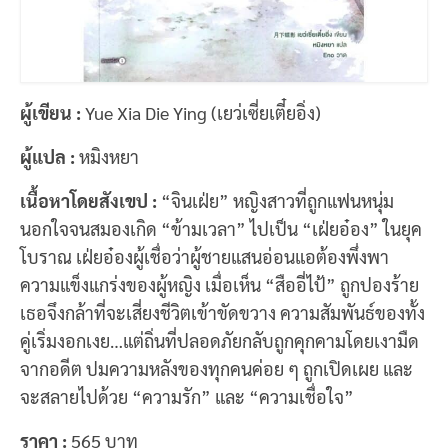
ผู้เขียน :
Yue Xia Die Ying (เยว่เซี่ยเตี๋ยอิ่ง)
ผู้แปล :
หมิงหยา
เนื้อหาโดยสังเขป :
“จินเฝ่ย” หญิงสาวที่ถูกแฟนหนุ่ม
นอกใจจนสมองเกิด “ข้ามเวลา” ไปเป็น “เฝ่ยอ๋อง” ในยุค
โบราณ เฝ่ยอ๋องผู้เชื่อว่าผู้ชายแสนอ่อนแอต้องพึ่งพา
ความแข็งแกร่งของผู้หญิง เมื่อเห็น “สืออี่ไป้” ถูกปองร้าย
เธอจึงกล้าที่จะเสี่ยงชีวิตเข้าขัดขวาง ความสัมพันธ์ของทั้ง
คู่เริ่มงอกเงย…แต่ถิ่นที่ปลอดภัยกลับถูกคุกคามโดยเงามืด
จากอดีต ปมความหลังของทุกคนค่อย ๆ ถูกเปิดเผย และ
จะสลายไปด้วย “ความรัก” และ “ความเชื่อใจ”
ราคา :
565 บาท