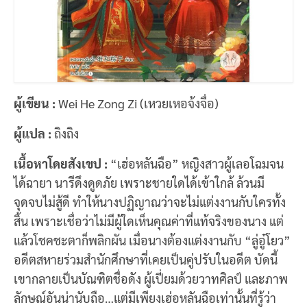
ผู้เขียน :
Wei He Zong Zi (เหวยเหอจ้งจื่อ)
ผู้แปล :
ถิงถิง
เนื้อหาโดยสังเขป :
“เฮ่อหลันฉือ” หญิงสาวผู้เลอโฉมจน
ได้ฉายา นารีดึงดูดภัย เพราะชายใดได้เข้าใกล้ ล้วนมี
จุดจบไม่สู้ดี ทำให้นางปฏิญาณว่าจะไม่แต่งงานกับใครทั้ง
สิ้น เพราะเชื่อว่าไม่มีผู้ใดเห็นคุณค่าที่แท้จริงของนาง แต่
แล้วโชคชะตาก็พลิกผัน เมื่อนางต้องแต่งงานกับ “ลู่อู๋โยว”
อดีตสหายร่วมสำนักศึกษาที่เคยเป็นคู่ปรับในอดีต บัดนี้
เขากลายเป็นบัณฑิตชื่อดัง ผู้เปี่ยมด้วยวาทศิลป์ และภาพ
ลักษณ์อันน่านับถือ…แต่มีเพียงเฮ่อหลันฉือเท่านั้นที่รู้ว่า