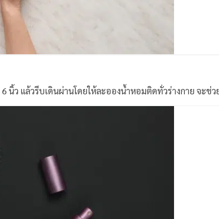
 นิ้ว แล้วรีบเดินผ่านโดยให้ละอองน้ำหอมติดทั่วร่างกาย จะช่