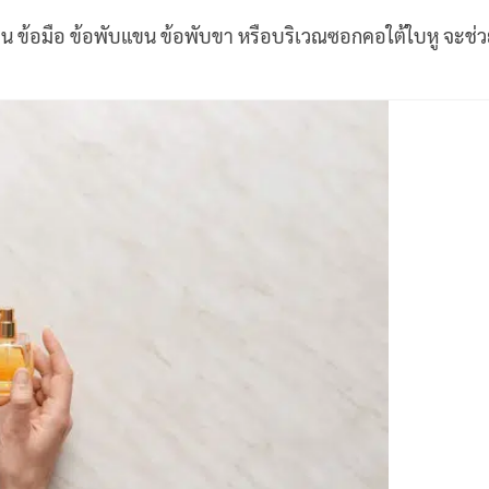
น ข้อมือ ข้อพับแขน ข้อพับขา หรือบริเวณซอกคอใต้ใบหู จะช่วย