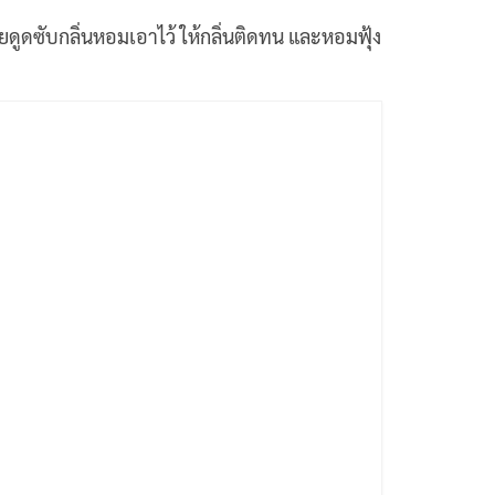
ดูดซับกลิ่นหอมเอาไว้ ให้กลิ่นติดทน และหอมฟุ้ง