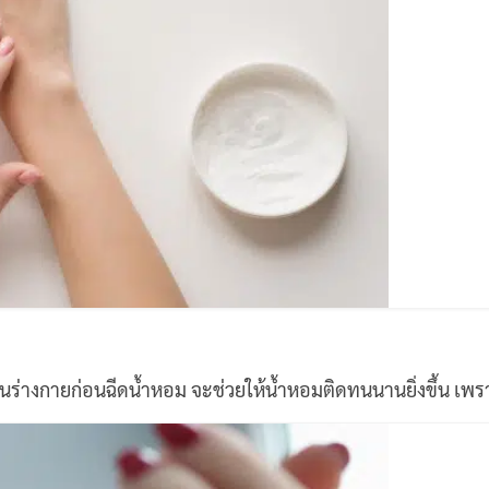
บนร่างกายก่อนฉีดน้ำหอม จะช่วยให้น้ำหอมติดทนนานยิ่งขึ้น เพ