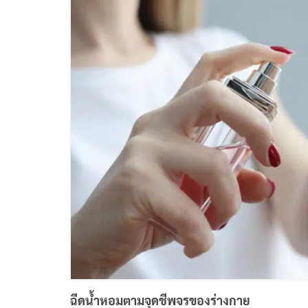
ฉีดน้ำหอมตามจุดชีพจรของร่างกาย