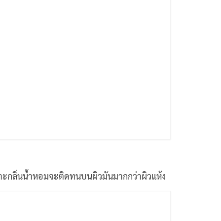
ราะกลิ่นน้ำหอมจะติดทนบนผิวมันมากกว่าผิวแห้ง