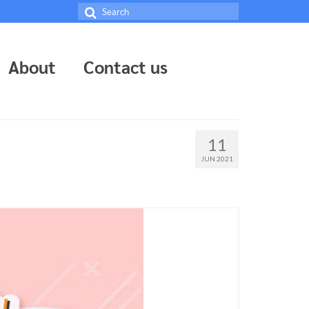
Search
for:
About
Contact us
11
JUN 2021