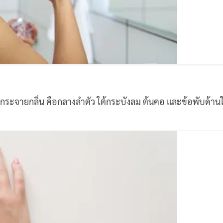
ดกระจายกลิ่น คือกลางลำตัว ใต้กระบังลม ต้นคอ และข้อพับด้านใ